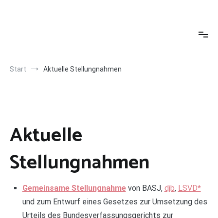
Zum
Inhalt
basj.org
Bundesarbeitsgemeinschaft Schwule Jurist*innen (BASJ)
springen
Start
Aktuelle Stellungnahmen
Aktuelle
Stellungnahmen
Gemeinsame Stellungnahme
von BASJ,
djb
,
LSVD*
und zum Entwurf eines Gesetzes zur Umsetzung des
Urteils des Bundesverfassungsgerichts zur